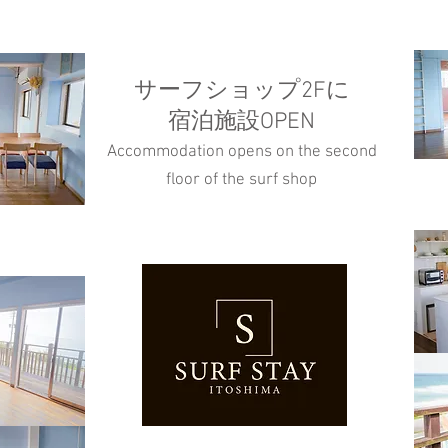
サーフショップ2Fに
宿泊施設OPEN
Accommodation opens on the second
floor of the surf shop