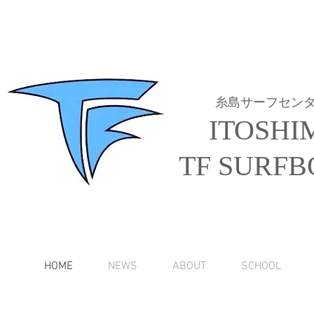
糸島サーフセン
ITOSHI
TF SURFB
HOME
NEWS
ABOUT
SCHOOL