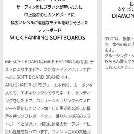
初
サーフィン歴にブランクが空いた方に
​安全に
中上級者のセカンドボードに
​DIAMON
幅広いレベルに最適なモデルを取りそろえた
​ソフトボード
MICK FANNING SOFTBOARDS
9’00"は、横
で、体格の良い
ます。
​クルージング・S
もちろん愛犬や
MF SOFT BOARDはMICK FANNINGの考案, テ
におススメです
ストにより生まれた、新たなアイデアによって作
られたSOFT BOARD BRANDです。
AKU SHAPERでEPSフォームを削り、カーボンを
入れて、エポキシレジンでラミネート、サンディ
ングをした上で、バキュームシュリンクテクノロ
ジーを駆使してソフト加工した画期的な新しい構
造を持つソフトボードです。乗り味は従来のソフ
トボードとは違い、格段に通常のサーフボードに
近い性能を持っています。フィンは従来の貫通式