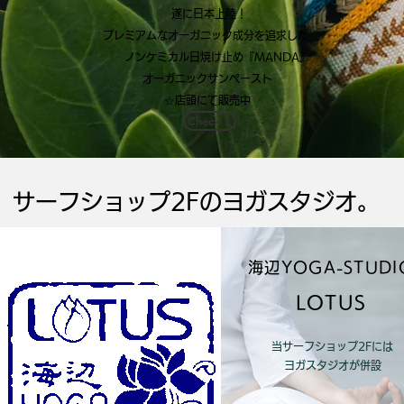
遂に日本上陸！
プレミアムな
オーガニック成分を追求した
ノンケミカル日焼け止め
『MANDA』
オーガニックサンペースト
☆店頭にて販売中
Check！
​サーフショップ2Fのヨガスタジオ。
海辺YOGA-STUDI
LOTUS
当サーフショップ2Fには
​ヨガスタジオが併設