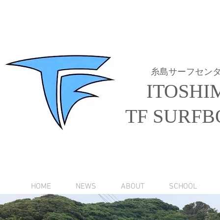
糸島サーフセン
ITOSHI
TF SURFB
HOME
NEWS
ABOUT
SCHOOL