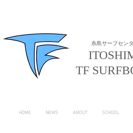
糸島サーフセン
ITOSHI
TF SURFB
HOME
NEWS
ABOUT
SCHOOL