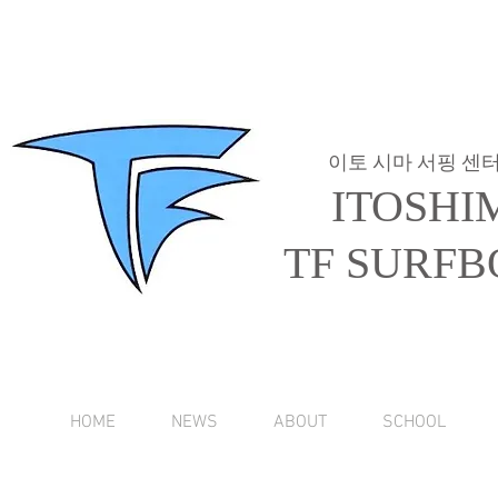
이토 시마 서핑 센
ITOSHI
TF SURFB
HOME
NEWS
ABOUT
SCHOOL